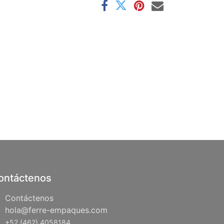
ontáctenos
Contáctenos
hola@ferre-empaques.com
+52 (462) 4058184