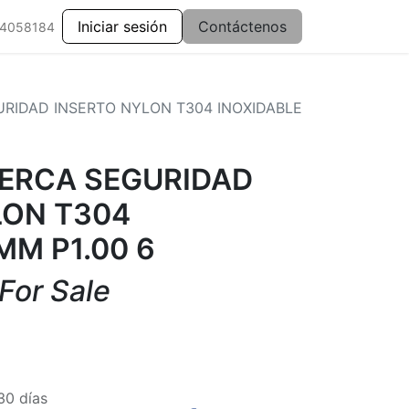
Iniciar sesión
Contáctenos
 4058184
URIDAD INSERTO NYLON T304 INOXIDABLE
UERCA SEGURIDAD
LON T304
MM P1.00 6
 For Sale
30 días