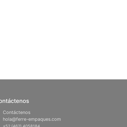
ontáctenos
Contáctenos
hola@ferre-empaques.com
+52 (462) 4058184