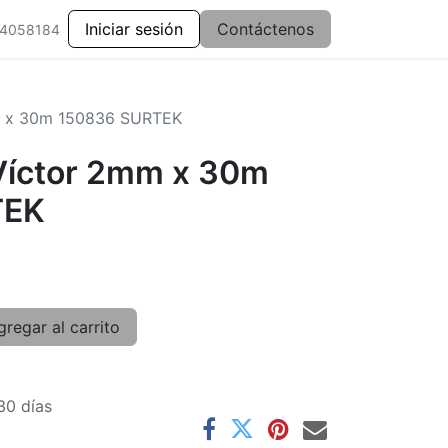
Iniciar sesión
Contáctenos
 4058184
m x 30m 150836 SURTEK
Víctor 2mm x 30m
TEK
regar al carrito
30 días