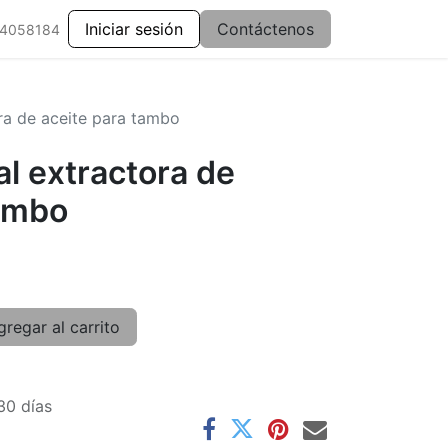
Iniciar sesión
Contáctenos
 4058184
ra de aceite para tambo
l extractora de
tambo
regar al carrito
30 días