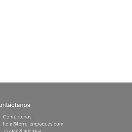
ontáctenos
Contáctenos
hola@ferre-empaques.com
+52 (462) 4058184