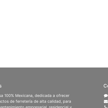
s
C
a 100% Mexicana, dedicada a ofrecer
ctos de ferretería de alta calidad, para
antenimiento empresarial, residencial y