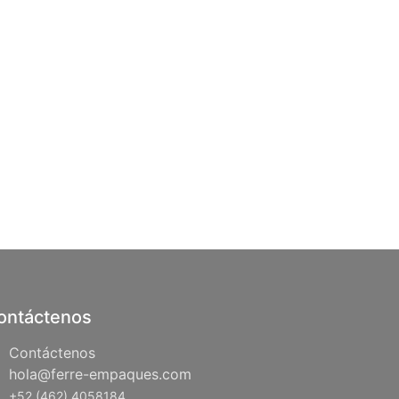
ontáctenos
Contáctenos
hola@ferre-empaques.com
+52 (462) 4058184