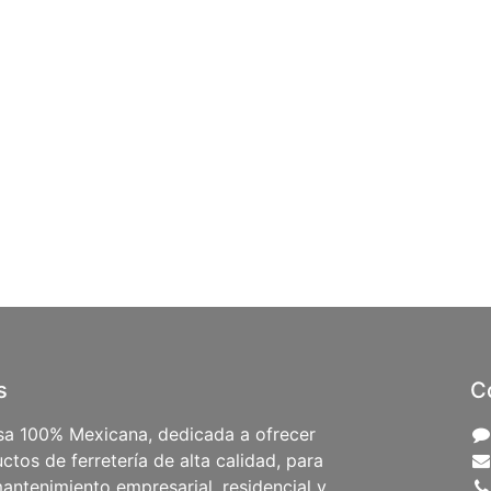
s
C
a 100% Mexicana, dedicada a ofrecer
ctos de ferretería de alta calidad, para
antenimiento empresarial, residencial y