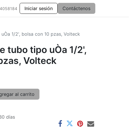
Iniciar sesión
Contáctenos
 4058184
uÒa 1/2', bolsa con 10 pzas, Volteck
 tubo tipo uÒa 1/2',
pzas, Volteck
regar al carrito
30 días