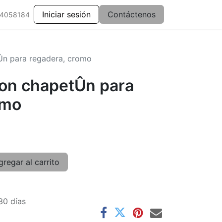
Iniciar sesión
Contáctenos
 4058184
Ûn para regadera, cromo
con chapetÛn para
omo
regar al carrito
30 días