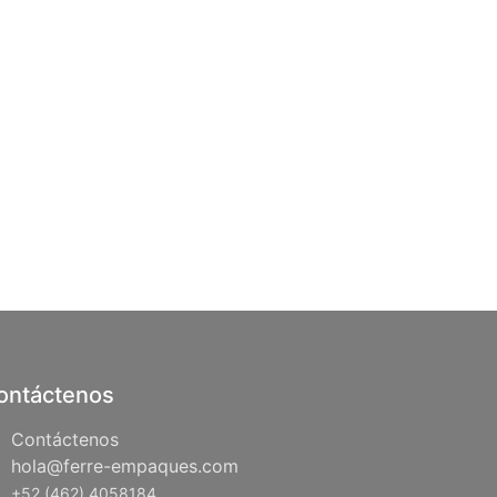
ontáctenos
Contáctenos
hola@ferre-empaques.com
+52 (462) 4058184