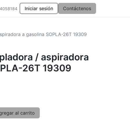
Iniciar sesión
Contáctenos
 4058184
aspiradora a gasolina SOPLA-26T 19309
pladora / aspiradora
SOPLA-26T 19309
regar al carrito