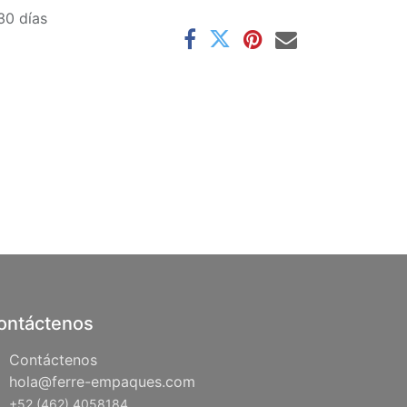
30 días
ontáctenos
Contáctenos
hola@ferre-empaques.com
+52 (462) 4058184