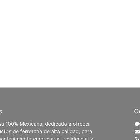
s
C
a 100% Mexicana, dedicada a ofrecer
ctos de ferretería de alta calidad, para
antenimiento empresarial, residencial y