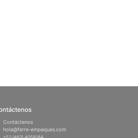
ontáctenos
Contáctenos
hola@ferre-empaques.com
+52 (462) 4058184