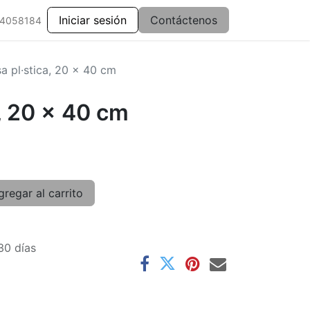
Iniciar sesión
Contáctenos
 4058184
sa pl·stica, 20 x 40 cm
a, 20 x 40 cm
regar al carrito
30 días