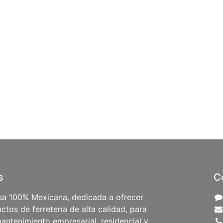
s
C
a 100% Mexicana, dedicada a ofrecer
ctos de ferretería de alta calidad, para
antenimiento empresarial, residencial y