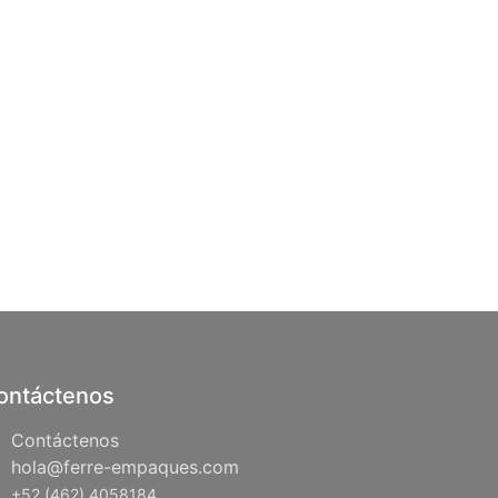
ontáctenos
Contáctenos
hola@ferre-empaques.com
+52 (462) 4058184