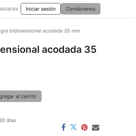
Iniciar sesión
Contáctenos
 4058184
agra bidimensional acodada 35 mm
mensional acodada 35
regar al carrito
30 días