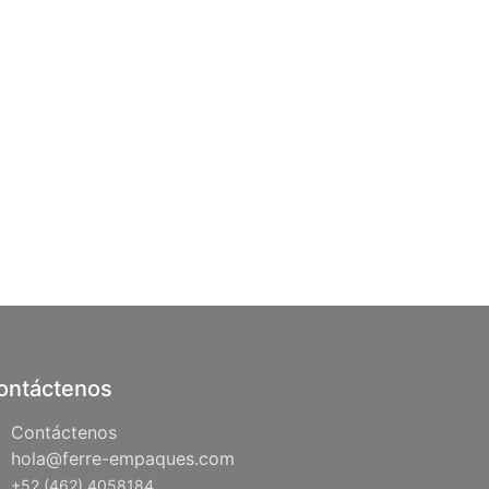
ontáctenos
Contáctenos
hola@ferre-empaques.com
+52 (462) 4058184