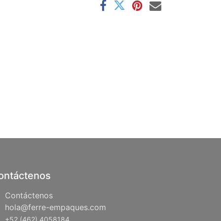
ontáctenos
Contáctenos
hola@ferre-empaques.com
+52 (462) 4058184