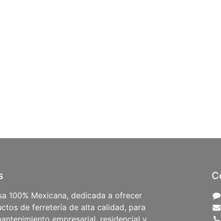
s
C
a 100% Mexicana, dedicada a ofrecer
ctos de ferretería de alta calidad, para
antenimiento empresarial, residencial y