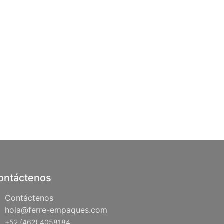
ontáctenos
Contáctenos
hola@ferre-empaques.com
+52 (462) 4058184