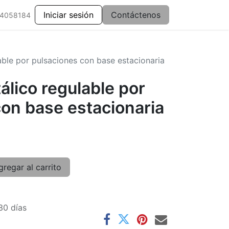
Iniciar sesión
Contáctenos
 4058184
able por pulsaciones con base estacionaria
lico regulable por
on base estacionaria
regar al carrito
30 días