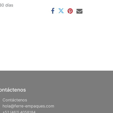
30 días
ontáctenos
Contáctenos
hola@ferre-empaques.com
+52 (462) 4058184