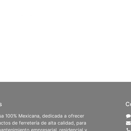
s
C
a 100% Mexicana, dedicada a ofrecer
ctos de ferretería de alta calidad, para
antenimiento empresarial, residencial y