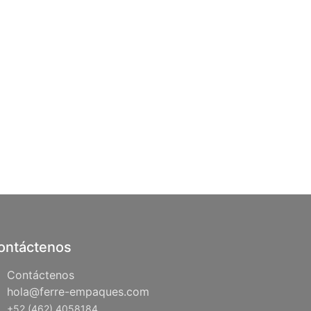
ontáctenos
Contáctenos
hola@ferre-empaques.com
+52 (462) 4058184