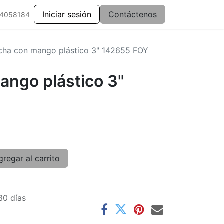
Iniciar sesión
Contáctenos
 4058184
cha con mango plástico 3" 142655 FOY
ango plástico 3"
regar al carrito
30 días