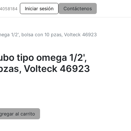
Iniciar sesión
Contáctenos
 4058184
ega 1/2', bolsa con 10 pzas, Volteck 46923
bo tipo omega 1/2',
 pzas, Volteck 46923
regar al carrito