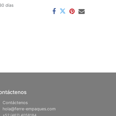
30 días
ontáctenos
Contáctenos
hola@ferre-empaques.com
+52 (462) 4058184