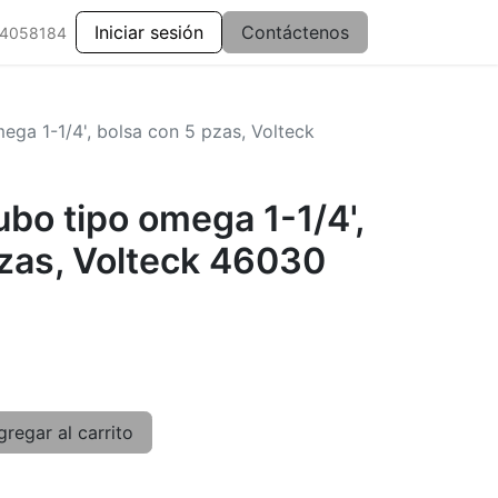
Iniciar sesión
Contáctenos
 4058184
ega 1-1/4', bolsa con 5 pzas, Volteck
bo tipo omega 1-1/4',
pzas, Volteck 46030
regar al carrito