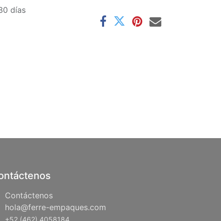
30 días
ontáctenos
Contáctenos
hola@ferre-empaques.com
+52 (462) 4058184