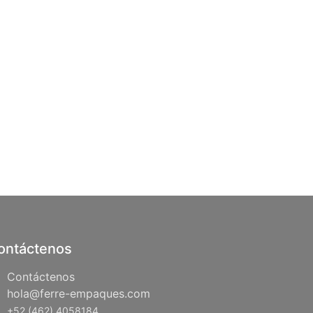
ontáctenos
Contáctenos
hola@ferre-empaques.com
+52 (462) 4058184