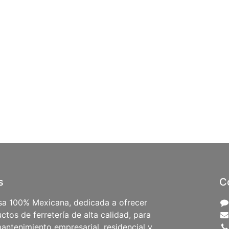
s
C
a 100% Mexicana, dedicada a ofrecer
ctos de ferretería de alta calidad, para
antenimiento empresarial, residencial y