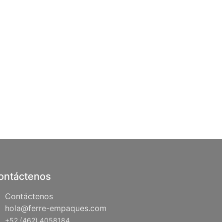
ontáctenos
Contáctenos
hola@ferre-empaques.com
+52 (462) 4058184