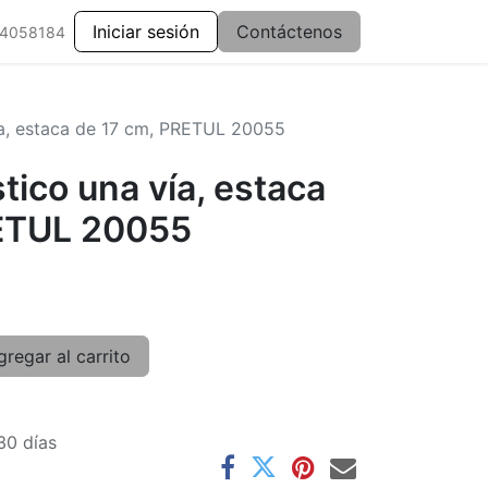
Iniciar sesión
Contáctenos
 4058184
ía, estaca de 17 cm, PRETUL 20055
tico una vía, estaca
RETUL 20055
regar al carrito
30 días