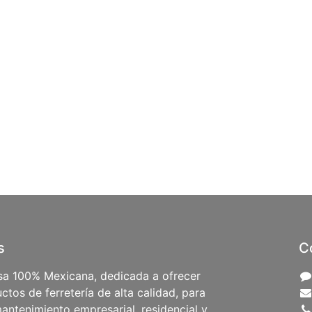
s
C
a 100% Mexicana, dedicada a ofrecer
ctos de ferretería de alta calidad, para
antenimiento empresarial, residencial y