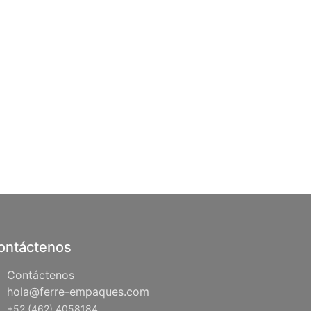
ontáctenos
Contáctenos
hola@ferre-empaques.com
+52 (462) 4058184