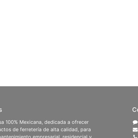
s
C
a 100% Mexicana, dedicada a ofrecer
ctos de ferretería de alta calidad, para
antenimiento empresarial, residencial y