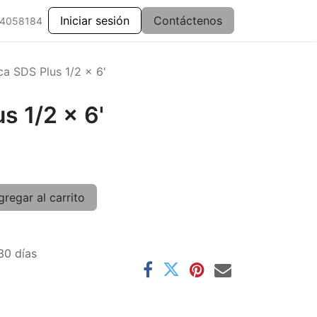
Iniciar sesión
Contáctenos
 4058184
ca SDS Plus 1/2 x 6'
s 1/2 x 6'
regar al carrito
30 días