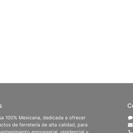
s
C
a 100% Mexicana, dedicada a ofrecer
ctos de ferretería de alta calidad, para
antenimiento empresarial, residencial y