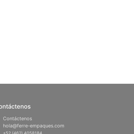
ontáctenos
Contáctenos
hola@ferre-empaques.com
+52 (462) 4058184