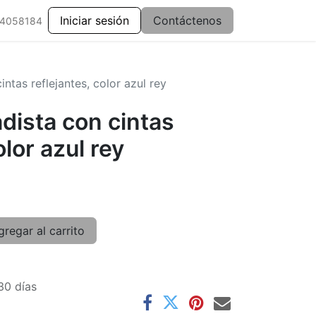
Iniciar sesión
Contáctenos
 4058184
ntas reflejantes, color azul rey
dista con cintas
olor azul rey
regar al carrito
30 días