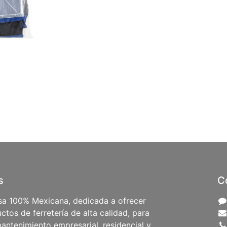
s
C
a 100% Mexicana, dedicada a ofrecer
ctos de ferretería de alta calidad, para
antenimiento empresarial, residencial y