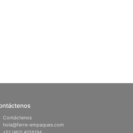
ontáctenos
Contáctenos
hola@ferre-empaques.com
+52 (462) 4058184