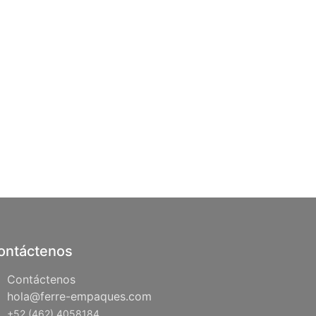
ontáctenos
Contáctenos
hola@ferre-empaques.com
+52 (462) 4058184