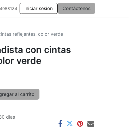
Iniciar sesión
Contáctenos
 4058184
intas reflejantes, color verde
dista con cintas
olor verde
regar al carrito
30 días