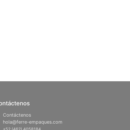
ontáctenos
Contáctenos
hola@ferre-empaques.com
+52 (462) 4058184