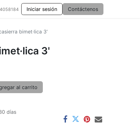
Iniciar sesión
Contáctenos
 4058184
asierra bimet·lica 3'
met·lica 3'
regar al carrito
30 días