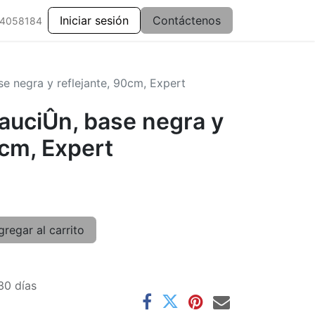
Iniciar sesión
Contáctenos
 4058184
e negra y reflejante, 90cm, Expert
auciÛn, base negra y
0cm, Expert
regar al carrito
30 días