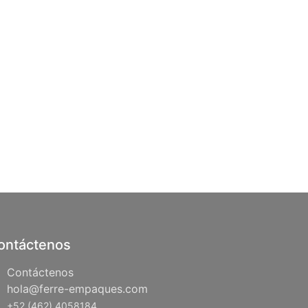
ontáctenos
Contáctenos
hola@ferre-empaques.com
+52 (462) 4058184