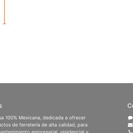
s
C
a 100% Mexicana, dedicada a ofrecer
ctos de ferretería de alta calidad, para
antenimiento empresarial, residencial y