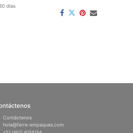
30 días
ontáctenos
Contáctenos
hola@ferre-empaques.com
+52 (462) 4058184