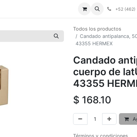
+52 (462)
Todos los productos
Candado antipalanca, 50
43355 HERMEX
Candado anti
cuerpo de latÛ
43355 HERM
$
168.10
Ag
Términos y condiciones