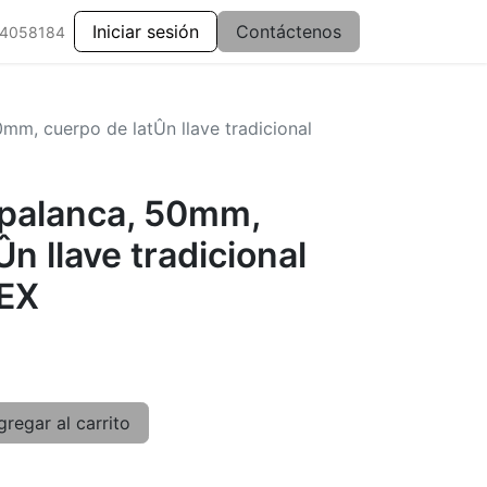
Iniciar sesión
Contáctenos
 4058184
mm, cuerpo de latÛn llave tradicional
palanca, 50mm,
n llave tradicional
EX
regar al carrito