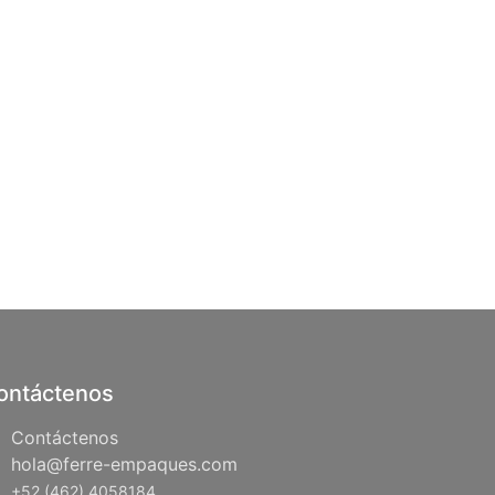
ontáctenos
Contáctenos
hola@ferre-empaques.com
+52 (462) 4058184