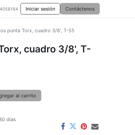
Iniciar sesión
Contáctenos
 4058184
os punta Torx, cuadro 3/8', T-55
orx, cuadro 3/8', T-
regar al carrito
30 días