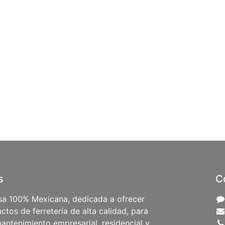
s
C
a 100% Mexicana, dedicada a ofrecer
ctos de ferretería de alta calidad, para
antenimiento empresarial, residencial y