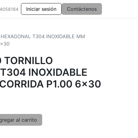
Iniciar sesión
Contáctenos
 4058184
O HEXAGONAL T304 INOXIDABLE MM
6x30
0 TORNILLO
T304 INOXIDABLE
CORRIDA P1.00 6x30
regar al carrito