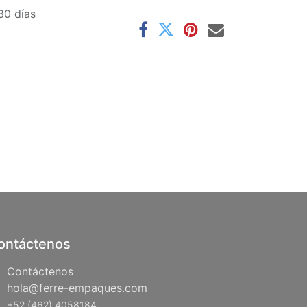
30 días
ontáctenos
Contáctenos
hola@ferre-empaques.com
+52 (462) 4058184