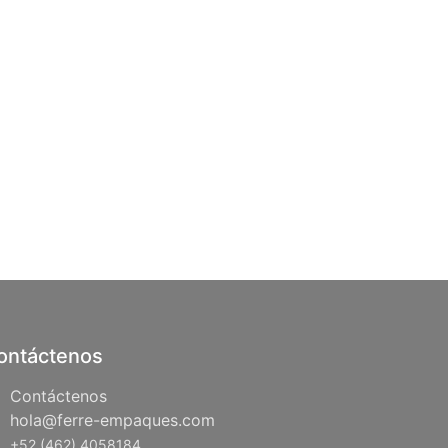
ontáctenos
Contáctenos
hola@ferre-empaques.com
+52 (462) 4058184